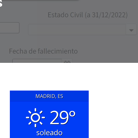
s
MADRID, ES
29°
soleado