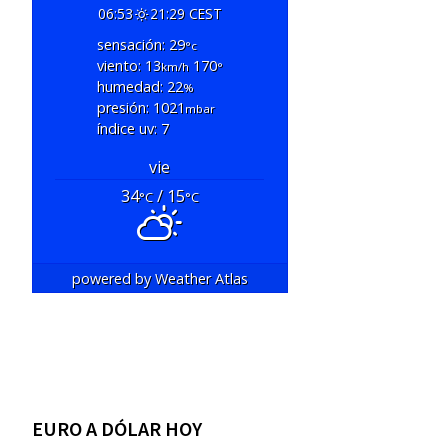
06:53
21:29 CEST
sensación: 29
°c
viento: 13
170
km/h
°
humedad: 22
%
presión: 1021
mbar
índice uv: 7
vie
34
/ 15
°C
°C
powered by
Weather Atlas
EURO A DÓLAR HOY