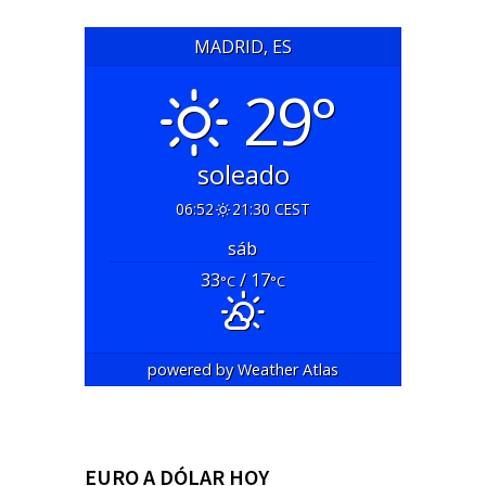
MADRID, ES
29°
soleado
06:52
21:30 CEST
sáb
33
/ 17
°C
°C
powered by
Weather Atlas
EURO A DÓLAR HOY