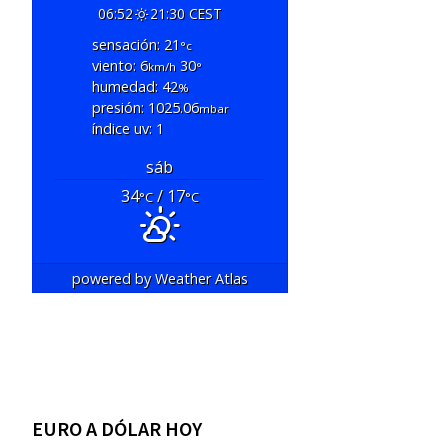
06:52
21:30 CEST
sensación: 21
°c
viento: 6
30
km/h
°
humedad: 42
%
presión: 1025.06
mbar
índice uv: 1
sáb
34
/ 17
°C
°C
powered by
Weather Atlas
EURO A DÓLAR HOY