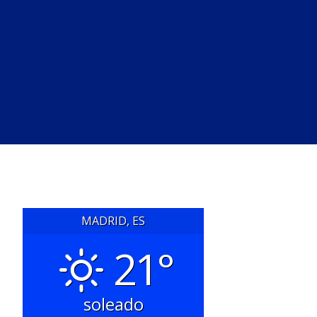
MADRID, ES
21°
soleado