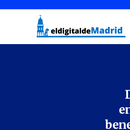
e
bene