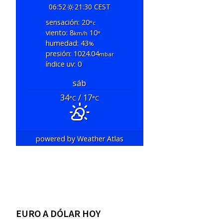
06:52
21:30 CEST
sensación: 20
°c
viento: 8
10
km/h
°
humedad: 43
%
presión: 1024.04
mbar
índice uv: 0
sáb
34
/ 17
°C
°C
powered by
Weather Atlas
EURO A DÓLAR HOY