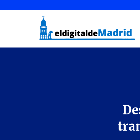
De
tra