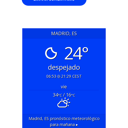
MADRID, ES
24°
despejado
06:53
21:29 CEST
vie
34
/ 16
°C
°C
Madrid, ES
pronóstico meteorológico
para mañana ▸