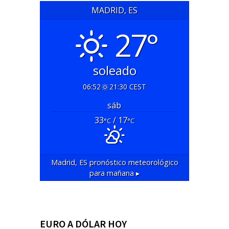
MADRID, ES
27°
soleado
06:52
21:30 CEST
sáb
33
/ 17
°C
°C
Madrid, ES
pronóstico meteorológico
para mañana ▸
EURO A DÓLAR HOY