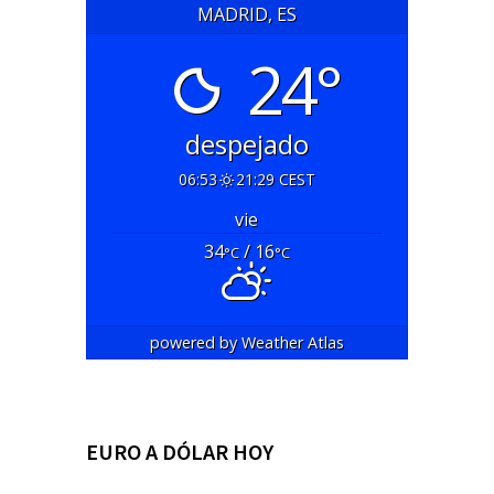
MADRID, ES
24°
despejado
06:53
21:29 CEST
vie
34
/ 16
°C
°C
powered by
Weather Atlas
EURO A DÓLAR HOY