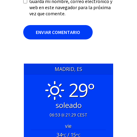
Guarda mi nombre, correo electrónico y
web en este navegador para la próxima
vez que comente.
MADRID, ES
29°
soleado
06:53
21:29 CEST
vie
34
/ 15
°C
°C