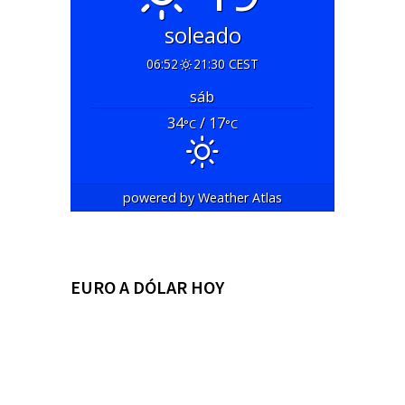
soleado
06:52
21:30 CEST
sáb
34
/ 17
°C
°C
powered by
Weather Atlas
EURO A DÓLAR HOY