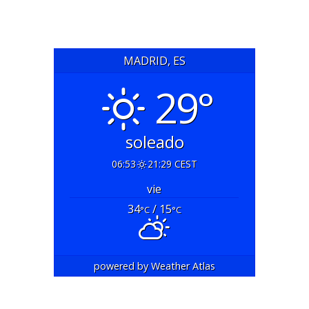
MADRID, ES
29°
soleado
06:53
21:29 CEST
vie
34
/ 15
°C
°C
powered by
Weather Atlas