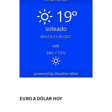
19°
soleado
06:52
21:30 CEST
sáb
34
/ 17
°C
°C
powered by
Weather Atlas
EURO A DÓLAR HOY