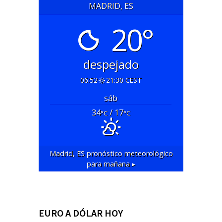
MADRID, ES
20°
despejado
06:52
21:30 CEST
sáb
34
/ 17
°C
°C
Madrid, ES
pronóstico meteorológico
para mañana ▸
EURO A DÓLAR HOY