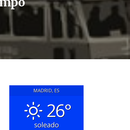
iempo
MADRID, ES
26°
soleado