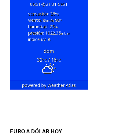
06:51
21:31 CEST
sensación: 26
°c
viento: 8
90
km/h
°
humedad: 25
%
presión: 1022.35
mbar
índice uv: 8
dom
32
/ 16
°C
°C
powered by
Weather Atlas
EURO A DÓLAR HOY