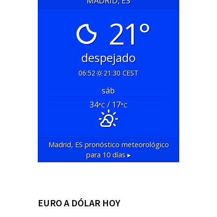
MADRID, ES
21°
despejado
06:52
21:30 CEST
sáb
34
/ 17
°C
°C
Madrid, ES
pronóstico meteorológico
para 10 días ▸
EURO A DÓLAR HOY