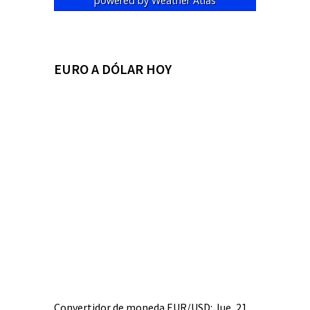
powered by
Weather Atlas
EURO A DÓLAR HOY
Convertidor de moneda
EUR/USD
: Jue, 21