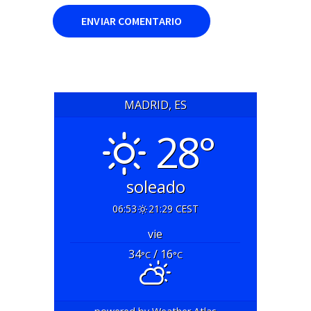
MADRID, ES
28°
soleado
06:53
21:29 CEST
vie
34
/ 16
°C
°C