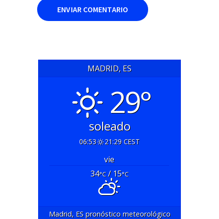
MADRID, ES
29°
soleado
06:53
21:29 CEST
vie
34
/ 15
°C
°C
Madrid, ES
pronóstico meteorológico