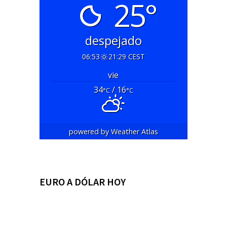
25°
despejado
06:53
21:29 CEST
vie
34
/ 16
°C
°C
powered by
Weather Atlas
EURO A DÓLAR HOY