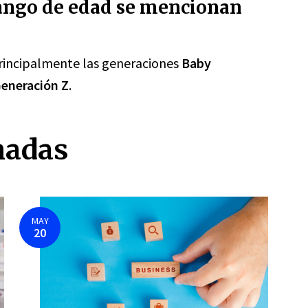
ango de edad se mencionan
incipalmente las generaciones
Baby
eneración Z
.
nadas
MAY
20