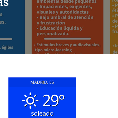
as
MADRID, ES
29°
soleado