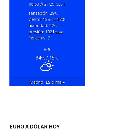
06:53
21:29 CEST
sensación: 29
°c
viento: 13
170
km/h
°
humedad: 22
%
presión: 1021
mbar
índice uv: 7
vie
34
/ 15
°C
°C
Madrid, ES
clima ▸
EURO A DÓLAR HOY