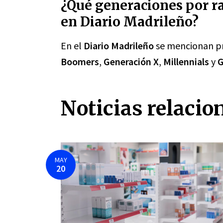
¿Qué generaciones por r
en Diario Madrileño?
En el
Diario Madrileño
se mencionan pr
Boomers
,
Generación X
,
Millennials
y
G
Noticias relacio
MAY
20