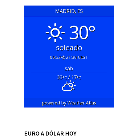
MADRID, ES
30°
soleado
06:52
21:30 CEST
sáb
33
/ 17
°C
°C
powered by
Weather Atlas
EURO A DÓLAR HOY