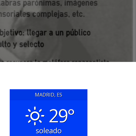
MADRID, ES
29°
soleado