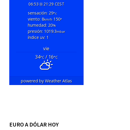
06:53
21:29 CEST
sensación: 29
°c
viento: 8
150
km/h
°
humedad: 20
%
presión: 1019.3
mbar
índice uv: 1
vie
34
/ 16
°C
°C
powered by
Weather Atlas
EURO A DÓLAR HOY