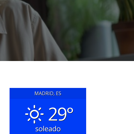
MADRID, ES
29°
soleado