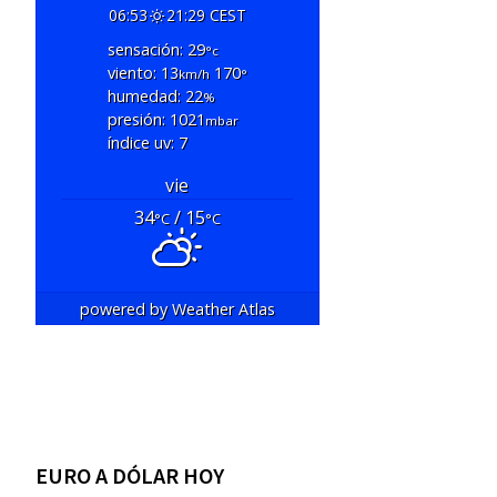
06:53
21:29 CEST
sensación: 29
°c
viento: 13
170
km/h
°
humedad: 22
%
presión: 1021
mbar
índice uv: 7
vie
34
/ 15
°C
°C
powered by
Weather Atlas
EURO A DÓLAR HOY