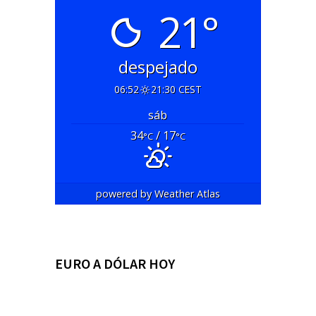
21°
despejado
06:52
21:30 CEST
sáb
34
/ 17
°C
°C
powered by
Weather Atlas
EURO A DÓLAR HOY