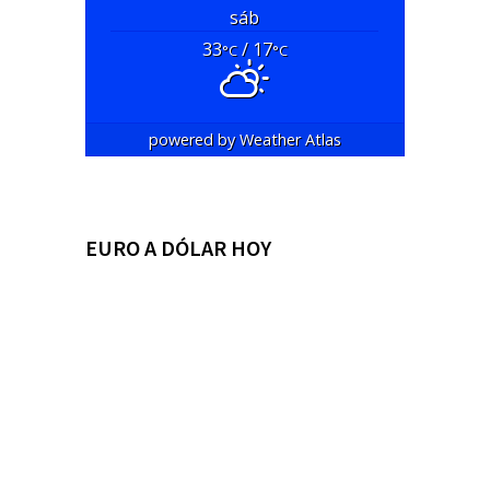
sáb
33
/ 17
°C
°C
powered by
Weather Atlas
EURO A DÓLAR HOY