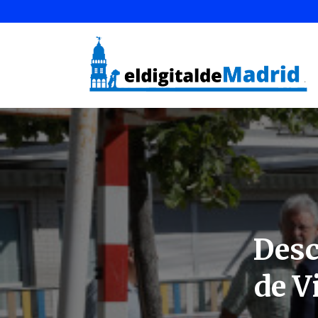
Desc
de V