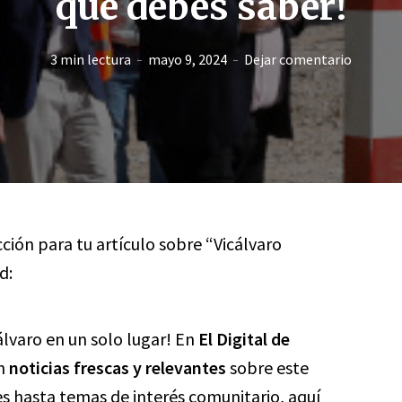
que debes saber!
3 min lectura
mayo 9, 2024
Dejar comentario
ción para tu artículo sobre “Vicálvaro
d:
lvaro en un solo lugar! En
El Digital de
on
noticias frescas y relevantes
sobre este
s hasta temas de interés comunitario, aquí