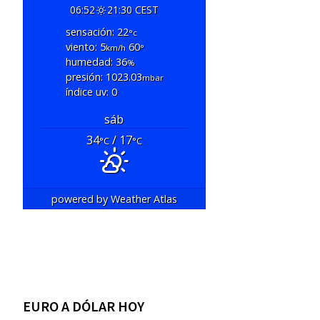
06:52
21:30 CEST
sensación: 22
°c
viento: 5
60
km/h
°
humedad: 36
%
presión: 1023.03
mbar
índice uv: 0
sáb
34
/ 17
°C
°C
powered by
Weather Atlas
EURO A DÓLAR HOY