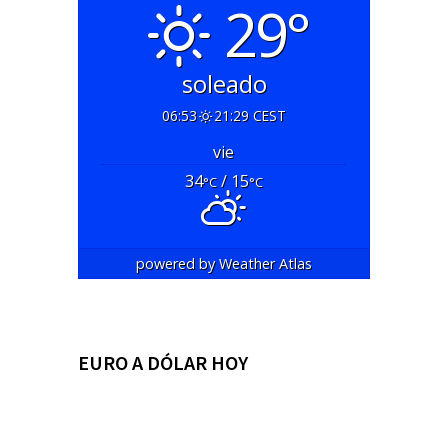
29°
soleado
06:53
21:29 CEST
vie
34
/ 15
°C
°C
powered by
Weather Atlas
EURO A DÓLAR HOY