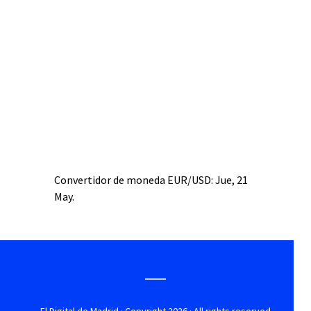
Convertidor de moneda
EUR/USD
: Jue, 21
May.
El Digital de Madrid
· Copyright 2026 · All rights reserved