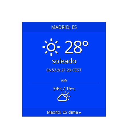
MADRID, ES
28°
soleado
06:53
21:29 CEST
vie
34
/ 16
°C
°C
Madrid, ES
clima ▸