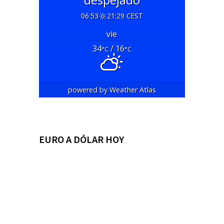
06:53
21:29 CEST
vie
34
/ 16
°C
°C
powered by
Weather Atlas
EURO A DÓLAR HOY