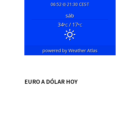
06:52
21:30 CEST
sáb
34
/ 17
°C
°C
powered by
Weather Atlas
EURO A DÓLAR HOY