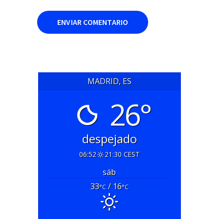
MADRID, ES
26°
despejado
06:52
21:30 CEST
sáb
33
/ 16
°C
°C