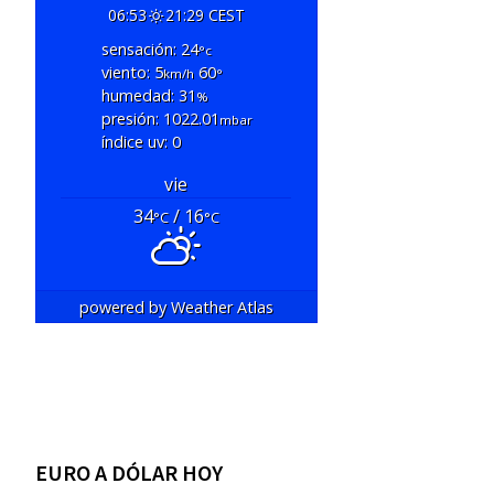
06:53
21:29 CEST
sensación: 24
°c
viento: 5
60
km/h
°
humedad: 31
%
presión: 1022.01
mbar
índice uv: 0
vie
34
/ 16
°C
°C
powered by
Weather Atlas
EURO A DÓLAR HOY