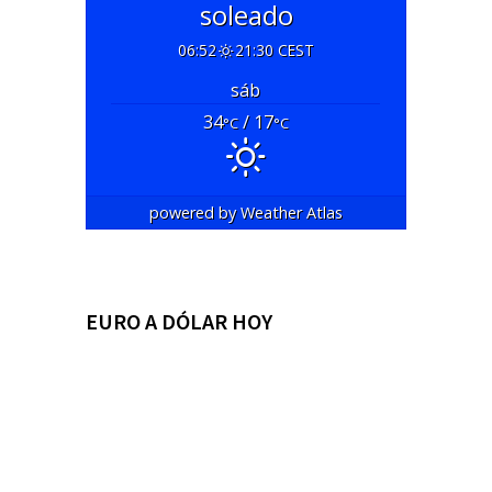
soleado
06:52
21:30 CEST
sáb
34
/ 17
°C
°C
powered by
Weather Atlas
EURO A DÓLAR HOY