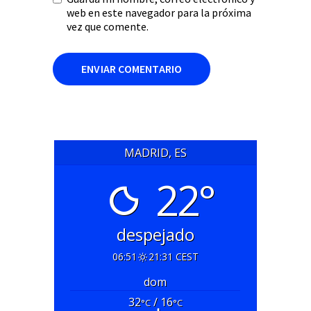
web en este navegador para la próxima
vez que comente.
MADRID, ES
22°
despejado
06:51
21:31 CEST
dom
32
/ 16
°C
°C