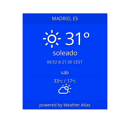
MADRID, ES
31°
soleado
06:52
21:30 CEST
sáb
33
/ 17
°C
°C
powered by
Weather Atlas