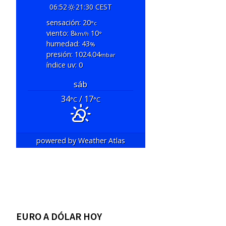
06:52
21:30 CEST
sensación: 20
°c
viento: 8
10
km/h
°
humedad: 43
%
presión: 1024.04
mbar
índice uv: 0
sáb
34
/ 17
°C
°C
powered by
Weather Atlas
EURO A DÓLAR HOY