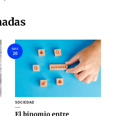
nadas
MAY
20
SOCIEDAD
El binomio entre