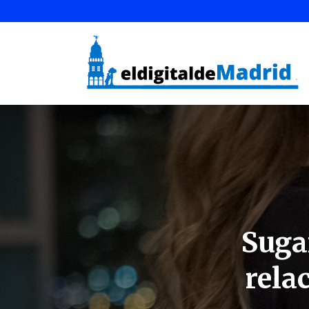
Suga
rela