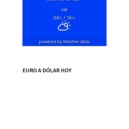
vie
34
/ 16
°C
°C
powered by
Weather Atlas
EURO A DÓLAR HOY