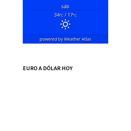
sáb
34
/ 17
°C
°C
powered by
Weather Atlas
EURO A DÓLAR HOY