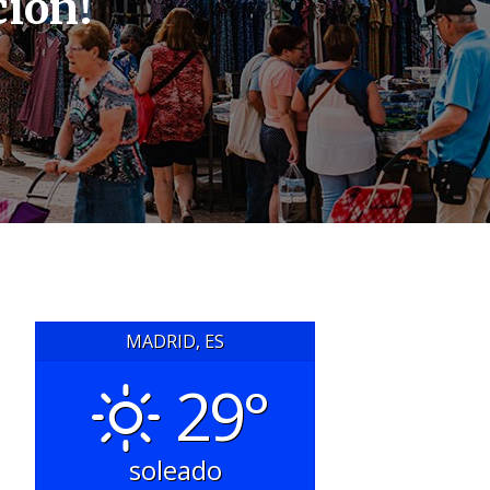
ción!
MADRID, ES
29°
soleado