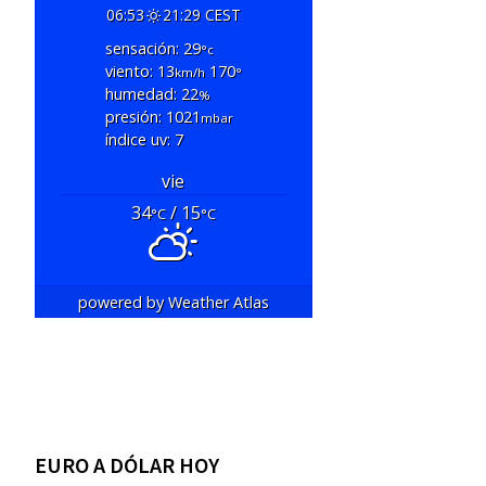
06:53
21:29 CEST
sensación: 29
°c
viento: 13
170
km/h
°
humedad: 22
%
presión: 1021
mbar
índice uv: 7
vie
34
/ 15
°C
°C
powered by
Weather Atlas
EURO A DÓLAR HOY