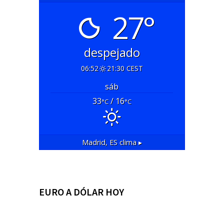
27°
despejado
06:52
21:30 CEST
sáb
33
/ 16
°C
°C
Madrid, ES
clima ▸
EURO A DÓLAR HOY