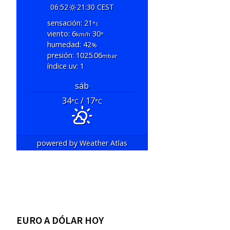
06:52
21:30 CEST
sensación: 21
°c
viento: 6
30
km/h
°
humedad: 42
%
presión: 1025.06
mbar
índice uv: 1
sáb
34
/ 17
°C
°C
powered by
Weather Atlas
EURO A DÓLAR HOY