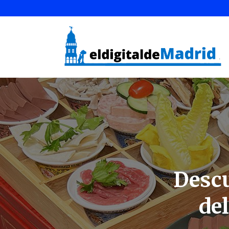
Descu
de