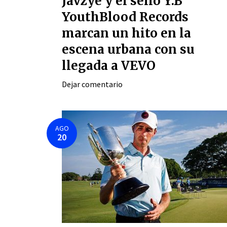
Javzye y el sello Y.B
YouthBlood Records
marcan un hito en la
escena urbana con su
llegada a VEVO
Dejar comentario
AGO
20