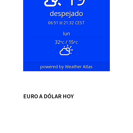
despejado
06:51
21:32 CEST
lun
32
/ 15
°C
°C
powered by
Weather Atlas
EURO A DÓLAR HOY