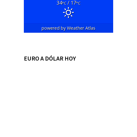
34
/ 17
°C
°C
powered by
Weather Atlas
EURO A DÓLAR HOY