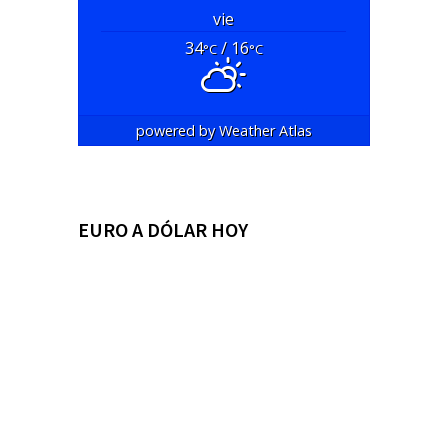
vie
34
/ 16
°C
°C
powered by
Weather Atlas
EURO A DÓLAR HOY