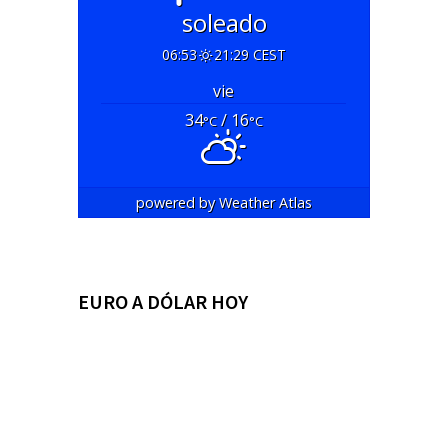
soleado
06:53
21:29 CEST
vie
34
/ 16
°C
°C
powered by
Weather Atlas
EURO A DÓLAR HOY