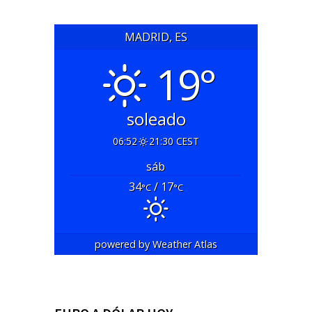
MADRID, ES
19°
soleado
06:52
21:30 CEST
sáb
34
/ 17
°C
°C
powered by
Weather Atlas