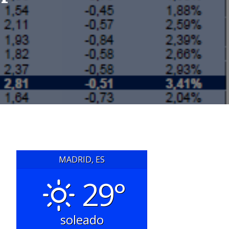
MADRID, ES
29°
soleado