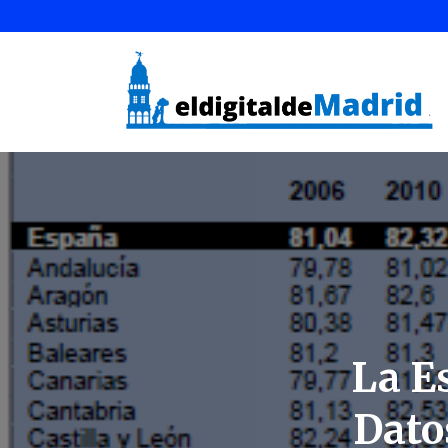
La E
Dato