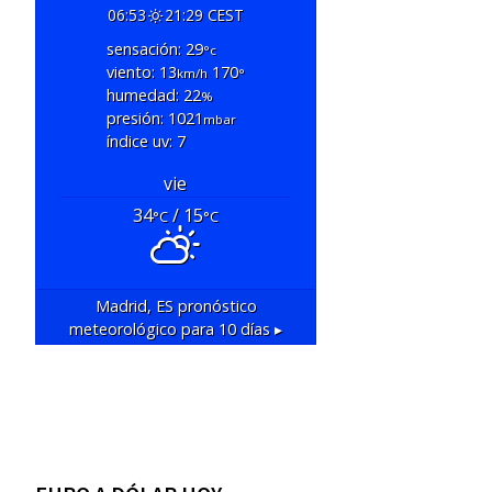
06:53
21:29 CEST
sensación: 29
°c
viento: 13
170
km/h
°
humedad: 22
%
presión: 1021
mbar
índice uv: 7
vie
34
/ 15
°C
°C
Madrid, ES
pronóstico
meteorológico para 10 días ▸