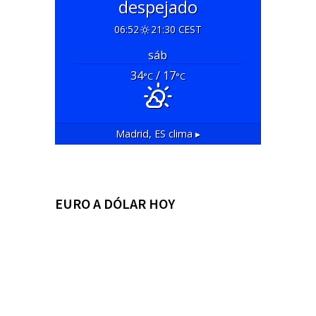
despejado
06:52
21:30 CEST
sáb
34
/ 17
°C
°C
Madrid, ES
clima ▸
EURO A DÓLAR HOY