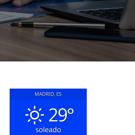
MADRID, ES
29°
soleado