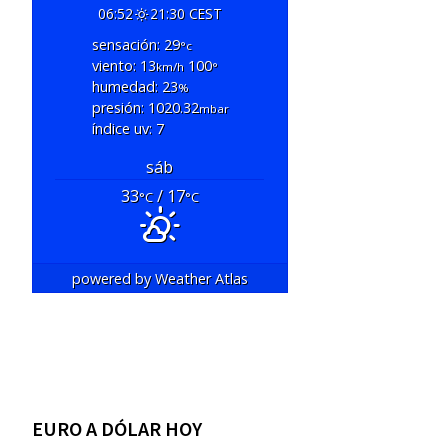
06:52
21:30 CEST
sensación: 29
°c
viento: 13
100
km/h
°
humedad: 23
%
presión: 1020.32
mbar
índice uv: 7
sáb
33
/ 17
°C
°C
powered by
Weather Atlas
EURO A DÓLAR HOY