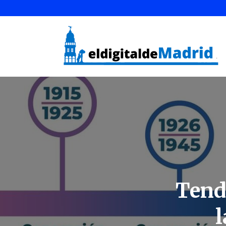
Tend
l