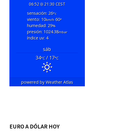
06:52
21:30 CEST
sensación: 26
°c
viento: 10
60
km/h
°
humedad: 29
%
presión: 1024.38
mbar
índice uv: 4
sáb
34
/ 17
°C
°C
powered by
Weather Atlas
EURO A DÓLAR HOY