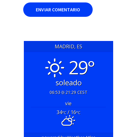
MADRID, ES
29°
soleado
06:53
21:29 CEST
vie
34
/ 16
°C
°C