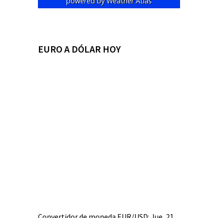
powered by
Weather Atlas
EURO A DÓLAR HOY
Convertidor de moneda
EUR/USD
: Jue, 21