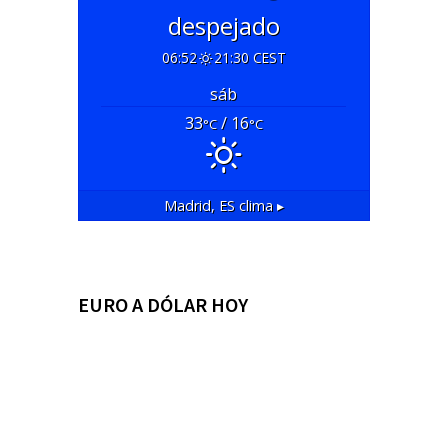
despejado
06:52
21:30 CEST
sáb
33
/ 16
°C
°C
Madrid, ES
clima ▸
EURO A DÓLAR HOY